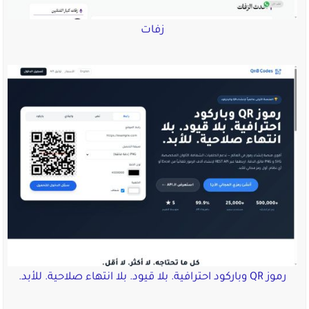
زفات
رموز QR وباركود احترافية. بلا قيود. بلا انتهاء صلاحية. للأبد.