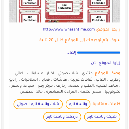
رابط الموقع:
http://www.wnasahtime.com
سوف يتم توجيهك إلى الموقع خلال 20 ثانية
إلغاء
زيارة الموقع الآن
وصف الموقع:
منتدي . شات صوتي . اخبار . مسابقات . اغاني
وطرب . العاب . ثقافات عربية . نقاشات . هدايا . اسلاميات . راديو
. منافذ اعلانية .الطب والصحه. زخارف . مركز رفع . سياحة وسفر .
تكنولوجيا . سحر الكلمة . المراءة المعاصرة . حالة الطقس
كلمات مفتاحية:
وناسة تايم
شات وناسة تايم الصوتي
شبكة وناسة تايم
دردشة وناسة تايم