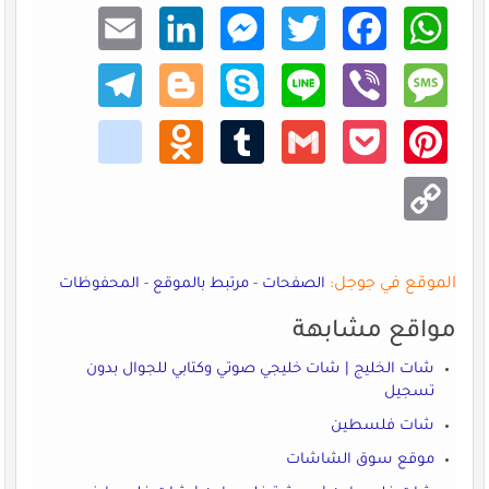
Email
Linke
Mess
Twitt
Faceb
What
dIn
enger
er
ook
sApp
Teleg
Blogg
Skype
Line
Viber
Mess
ram
er
age
kik
Odno
Tumb
Gmail
Pocke
Pinte
klass
lr
t
rest
niki
Copy
Link
الموقع في جوجل:
الصفحات
-
مرتبط بالموقع
-
المحفوظات
مواقع مشابهة
شات الخليج | شات خليجي صوتي وكتابي للجوال بدون
تسجيل
شات فلسطين
موقع سوق الشاشات