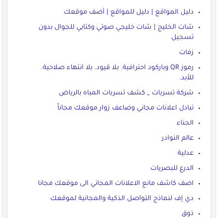
دليل المواقع | دليل للمواقع | أضف موقعك
شات الخليج | شات خليجي صوتي وكتابي للجوال بدون
تسجيل
زفات
رموز QR وباركود احترافية. بلا قيود. بلا انتهاء صلاحية.
للأبد.
شركة تسربات _ كشف تسربات المباه بالرياض
تبادل اعلانات مجاني وضاعف زوار موقعك مجاناً
الجناء
عالم النوادر
عدلية
الدرع للبصريات
اضف كاشف مانع الاعلانات المجاني الى موقعك مجانا
دي إف لنماذج التواصل الذكية والمجانية لموقعك
ذوق