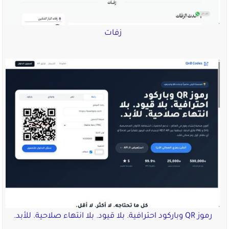
زفات
رموز QR وباركود احترافية. بلا قيود. بلا انتهاء صلاحية. للأبد.