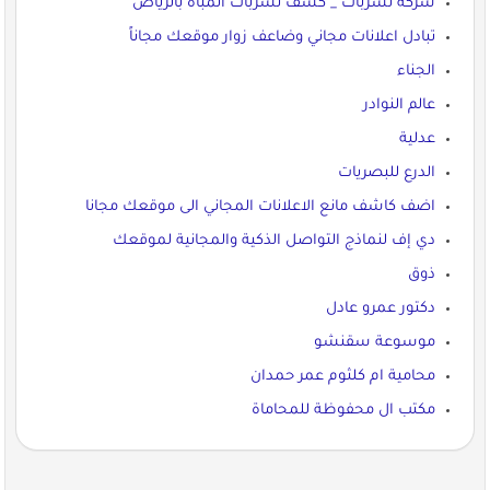
شركة تسربات _ كشف تسربات المباه بالرياض
تبادل اعلانات مجاني وضاعف زوار موقعك مجاناً
الجناء
عالم النوادر
عدلية
الدرع للبصريات
اضف كاشف مانع الاعلانات المجاني الى موقعك مجانا
دي إف لنماذج التواصل الذكية والمجانية لموقعك
ذوق
دكتور عمرو عادل
موسوعة سقنشو
محامية ام كلثوم عمر حمدان
مكتب ال محفوظة للمحاماة