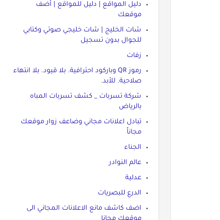
دليل المواقع | دليل للمواقع | أضف
موقعك
شات الخليج | شات خليجي صوتي وكتابي
للجوال بدون تسجيل
زفات
رموز QR وباركود احترافية. بلا قيود. بلا انتهاء
صلاحية. للأبد.
شركة تسربات _ كشف تسربات المباه
بالرياض
تبادل اعلانات مجاني وضاعف زوار موقعك
مجاناً
الجناء
عالم النوادر
عدلية
الدرع للبصريات
اضف كاشف مانع الاعلانات المجاني الى
موقعك مجانا