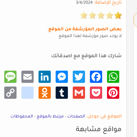
تاريخ الإضافة:
3/4/2024
بعض الصور المؤرشفة من الموقع
:
لا يوجد صور مؤرشفة لهذا الموقع
شارك هذا الموقع مع اصدقائك
Mess
Email
Linke
Mess
Twitt
Faceb
What
age
dIn
enger
er
ook
sApp
Copy
kik
Odno
Tumb
Gmail
Pocke
Pinte
Link
klass
lr
t
rest
niki
الموقع في جوجل:
الصفحات
-
مرتبط بالموقع
-
المحفوظات
مواقع مشابهة