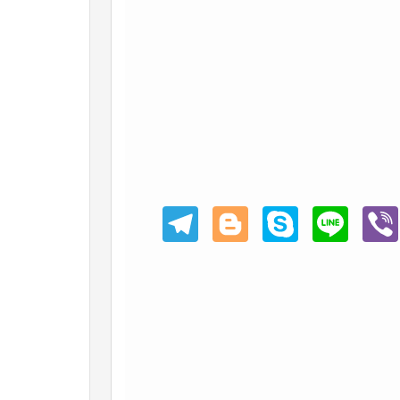
Teleg
Blogg
Skype
Line
Viber
ram
er