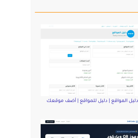
ليل المواقع | دليل للمواقع | أضف موقعك