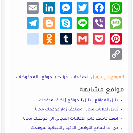
Email
Linke
Mess
Twitt
Faceb
What
dIn
enger
er
ook
sApp
Teleg
Blogg
Skype
Line
Viber
Mess
ram
er
age
kik
Odno
Tumb
Gmail
Pocke
Pinte
klass
lr
t
rest
niki
Copy
Link
الموقع في جوجل:
الصفحات
-
مرتبط بالموقع
-
المحفوظات
مواقع مشابهة
دليل المواقع | دليل للمواقع | أضف موقعك
تبادل اعلانات مجاني وضاعف زوار موقعك مجاناً
اضف كاشف مانع الاعلانات المجاني الى موقعك مجانا
دي إف لنماذج التواصل الذكية والمجانية لموقعك