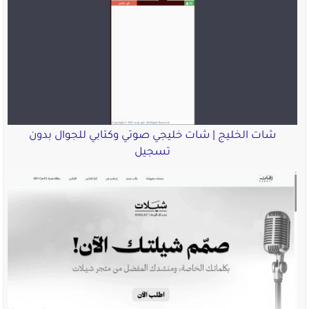
شات الخليج | شات خليجي صوتي وكتابي للجوال بدون
تسجيل