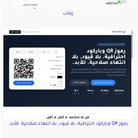
زفات
رموز QR وباركود احترافية. بلا قيود. بلا انتهاء صلاحية. للأبد.