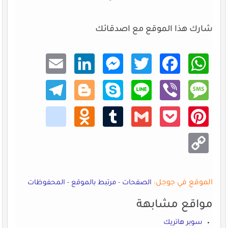
شارك هذا الموقع مع اصدقائك
Email
Linke
Mess
Twitt
Faceb
What
dIn
enger
er
ook
sApp
Teleg
Blogg
Skype
Line
Viber
Mess
ram
er
age
kik
Odno
Tumb
Gmail
Pocke
Pinte
klass
lr
t
rest
niki
Copy
Link
الموقع في جوجل:
الصفحات
-
مرتبط بالموقع
-
المحفوظات
مواقع مشابهة
سوبر هاتريك