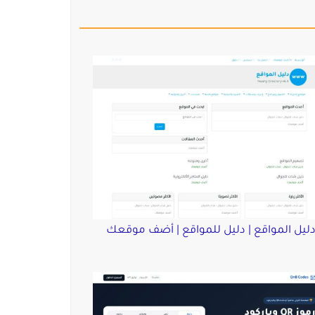
ليل المواقع | دليل للمواقع | أضف موقعك