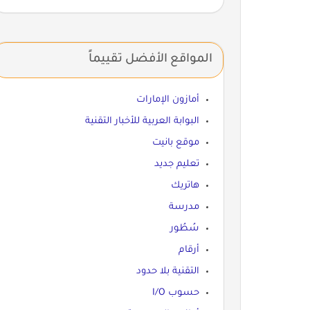
المواقع الأفضل تقييماً
أمازون الإمارات
البوابة العربية للأخبار التقنية
موقع بانيت
تعليم جديد
هاتريك
مدرسة
سُطُور
أرقام
التقنية بلا حدود
حسوب I/O