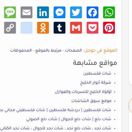
Mess
Email
Linke
Mess
Twitt
Faceb
What
age
dIn
enger
er
ook
sApp
Copy
kik
Odno
Tumb
Gmail
Pocke
Pinte
Link
klass
lr
t
rest
niki
الموقع في جوجل:
الصفحات
-
مرتبط بالموقع
-
المحفوظات
مواقع مشابهة
شات فلسطين
شركة أنوار الخليج
لؤلؤة الخليج للتسربات والعوازل
موقع سوق الشاشات
شات فلسطين | دردشة فلسطين | شات فلسطيني مجاني بدون تسجيل - at
شات دلع | شات دلع للجوال | شات دلع الصوتي
شات نجد ، شات دلع نجد ، شات نجد للجوال ، شات نجد الكتابي