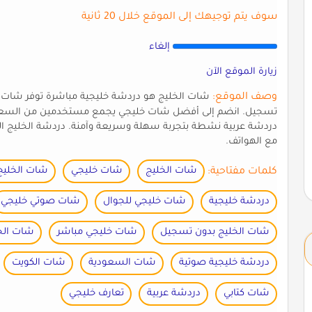
سوف يتم توجيهك إلى الموقع خلال 20 ثانية
إلغاء
زيارة الموقع الآن
وصف الموقع:
شات الخليج هو دردشة خليجية مباشرة توفر شات صو
تسجيل. انضم إلى أفضل شات خليجي يجمع مستخدمين من السعودية
دردشة عربية نشطة بتجربة سهلة وسريعة وآمنة. دردشة الخليج ال
مع الهواتف.
كلمات مفتاحية:
شات الخليج
شات خليجي
شات الخليج
دردشة خليجية
شات خليجي للجوال
شات صوتي خليجي
شات الخليج بدون تسجيل
شات خليجي مباشر
شات الخ
دردشة خليجية صوتية
شات السعودية
شات الكويت
شات كتابي
دردشة عربية
تعارف خليجي