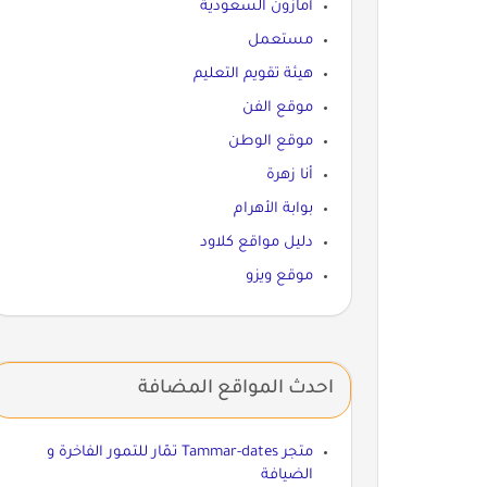
أمازون السعودية
مستعمل
هيئة تقويم التعليم
موقع الفن
موقع الوطن
أنا زهرة
بوابة الأهرام
دليل مواقع كلاود
موقع ويزو
احدث المواقع المضافة
متجر Tammar-dates تمّار للتمور الفاخرة و
الضيافة