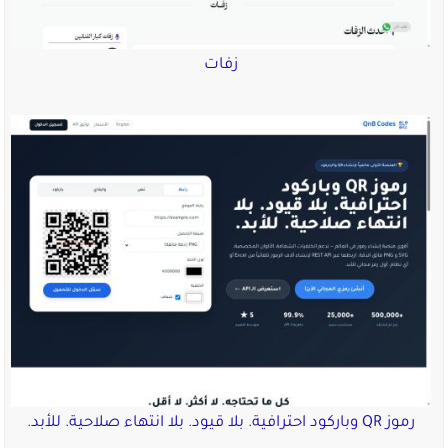
زفات
رموز QR وباركود احترافية. بلا قيود. بلا انتهاء صلاحية. للأبد.