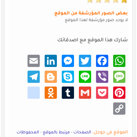
بعض الصور المؤرشفة من الموقع
:
لا يوجد صور مؤرشفة لهذا الموقع
شارك هذا الموقع مع اصدقائك
Email
Linke
Mess
Twitt
Faceb
What
dIn
enger
er
ook
sApp
Teleg
Blogg
Skype
Line
Viber
Mess
ram
er
age
kik
Odno
Tumb
Gmail
Pocke
Pinte
klass
lr
t
rest
niki
Copy
Link
الموقع في جوجل:
الصفحات
-
مرتبط بالموقع
-
المحفوظات