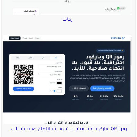
زفات
رموز QR وباركود احترافية. بلا قيود. بلا انتهاء صلاحية. للأبد.