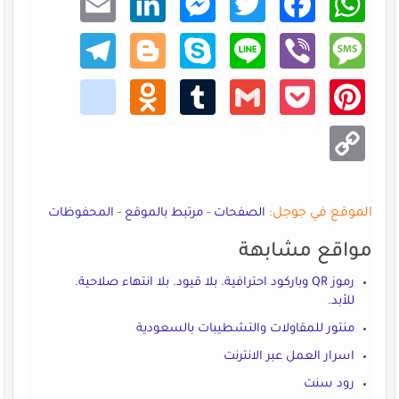
dIn
enger
er
ook
sApp
Teleg
Blogg
Skype
Line
Viber
Mess
ram
er
age
kik
Odno
Tumb
Gmail
Pocke
Pinte
klass
lr
t
rest
niki
Copy
Link
الموقع في جوجل:
الصفحات
-
مرتبط بالموقع
-
المحفوظات
مواقع مشابهة
رموز QR وباركود احترافية. بلا قيود. بلا انتهاء صلاحية.
للأبد.
منتور للمقاولات والتشطيبات بالسعودية
اسرار العمل عبر الانترنت
رود سنت