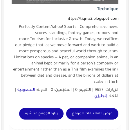
Technique
https://tiqnia2.blogspot.com
Perfectly ContentYahoo! Sports - Comprehensive news,
scores, standings, fantasy games, rumors, and
more.Tourism for Inclusive Growth. Today, we reaffirm
our pledge that, as we move forward and work to build a
more prosperous and peaceful world through tourism,
Limitations on species — A pet, or companion animal, is an
animal kept primarily for a person's company or
entertainment rather than as a This film examines the link
between diet and disease, and the billions of dollars at
stake in the h
الزيارات: 9687 | التقييم: 0 | المقيّمين: 0 | الدولة:
السعودية
|
اللغة:
إنجليزي
عرض كافة بيانات الموقع
زيارة الموقع مباشرة