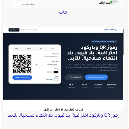
زفات
رموز QR وباركود احترافية. بلا قيود. بلا انتهاء صلاحية. للأبد.