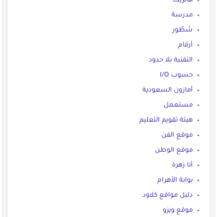
هاتريك
مدرسة
سُطُور
أرقام
التقنية بلا حدود
حسوب I/O
أمازون السعودية
مستعمل
هيئة تقويم التعليم
موقع الفن
موقع الوطن
أنا زهرة
بوابة الأهرام
دليل مواقع كلاود
موقع ويزو