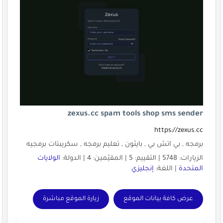
zexus.cc spam tools shop sms sender
https://zexus.cc
برمجه , بي اتش بي , بايثون , تعليم برمجه , سكريبتات برمجيه
الزيارات: 5748 | التقييم: 5 | المقيّمين: 4 | الدولة:
الولايات
المتحدة
| اللغة:
إنجليزي
عرض كافة بيانات الموقع
زيارة الموقع مباشرة