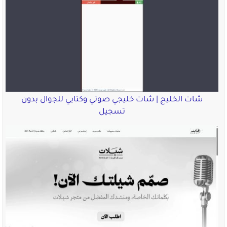
شات الخليج | شات خليجي صوتي وكتابي للجوال بدون
تسجيل