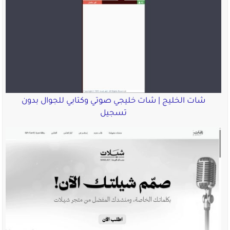
شات الخليج | شات خليجي صوتي وكتابي للجوال بدون
تسجيل