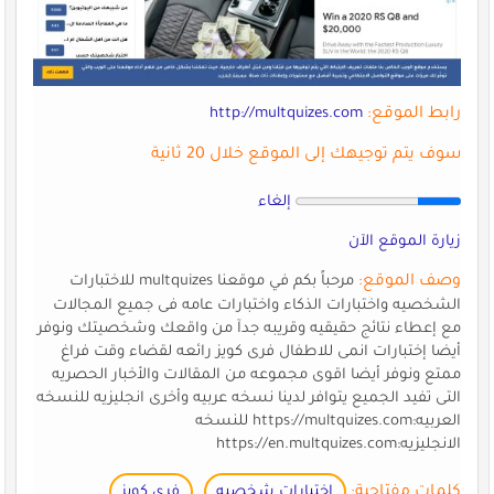
رابط الموقع:
http://multquizes.com
سوف يتم توجيهك إلى الموقع خلال 20 ثانية
إلغاء
زيارة الموقع الآن
وصف الموقع:
مرحباً بكم في موقعنا multquizes للاختبارات
الشخصيه واختبارات الذكاء واختبارات عامه فى جميع المجالات
مع إعطاء نتائج حقيقيه وقريبه جدآ من واقعك وشخصيتك ونوفر
أيضا إختبارات انمى للاطفال فرى كويز رائعه لقضاء وقت فراغ
ممتع ونوفر أيضا اقوى مجموعه من المقالات والأخبار الحصريه
التى تفيد الجميع يتوافر لدينا نسخه عربيه وأخرى انجليزيه للنسخه
العربيه:https://multquizes.com للنسخه
الانجليزيه:https://en.multquizes.com
كلمات مفتاحية:
إختبارات شخصيه
فرى كويز