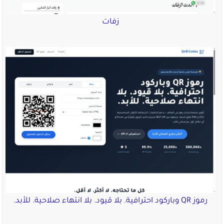
زفات
رموز QR وباركود احترافية. بلا قيود. بلا انتهاء صلاحية. للأبد.