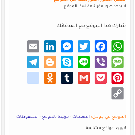
بعض الصور المؤرشفة من الموقع
:
لا يوجد صور مؤرشفة لهذا الموقع
شارك هذا الموقع مع اصدقائك
Email
Linke
Mess
Twitt
Faceb
What
dIn
enger
er
ook
sApp
Teleg
Blogg
Skype
Line
Viber
Mess
ram
er
age
kik
Odno
Tumb
Gmail
Pocke
Pinte
klass
lr
t
rest
niki
Copy
Link
الموقع في جوجل:
الصفحات
-
مرتبط بالموقع
-
المحفوظات
لايوجد مواقع مشابهة