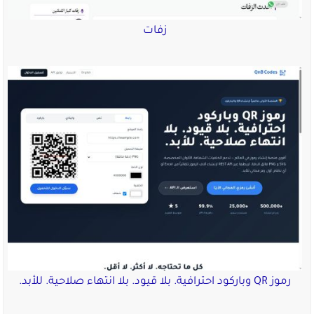
زفات
رموز QR وباركود احترافية. بلا قيود. بلا انتهاء صلاحية. للأبد.