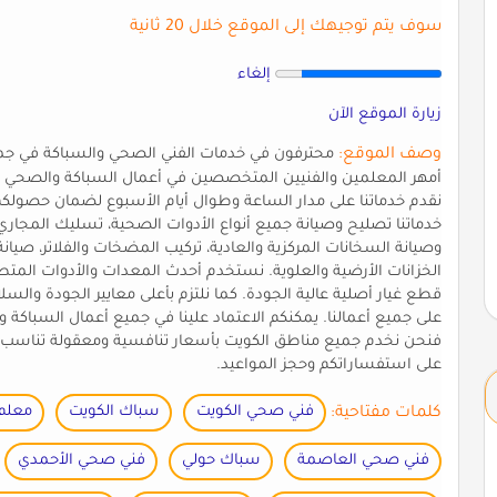
سوف يتم توجيهك إلى الموقع خلال 20 ثانية
إلغاء
زيارة الموقع الآن
وصف الموقع:
محترفون في خدمات الفني الصحي والسباكة في جمي
أمهر المعلمين والفنيين المتخصصين في أعمال السباكة والصحي ب
نقدم خدماتنا على مدار الساعة وطوال أيام الأسبوع لضمان حصولك
خدماتنا تصليح وصيانة جميع أنواع الأدوات الصحية، تسليك المجاري ال
وصيانة السخانات المركزية والعادية، تركيب المضخات والفلاتر، صيانة
الخزانات الأرضية والعلوية. نستخدم أحدث المعدات والأدوات المت
قطع غيار أصلية عالية الجودة. كما نلتزم بأعلى معايير الجودة و
على جميع أعمالنا. يمكنكم الاعتماد علينا في جميع أعمال السباكة و
فنحن نخدم جميع مناطق الكويت بأسعار تنافسية ومعقولة تناسب جمي
على استفساراتكم وحجز المواعيد.
كلمات مفتاحية:
فني صحي الكويت
سباك الكويت
معلم
فني صحي العاصمة
سباك حولي
فني صحي الأحمدي