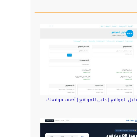
ليل المواقع | دليل للمواقع | أضف موقعك