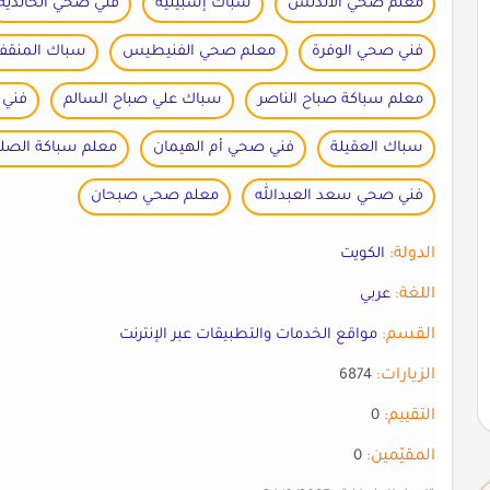
معلم صحي الأندلس
سباك إشبيلية
فني صحي الخالدية
فني صحي الوفرة
معلم صحي الفنيطيس
سباك المنقف
معلم سباكة صباح الناصر
سباك علي صباح السالم
فني 
سباك العقيلة
فني صحي أم الهيمان
معلم سباكة الصلي
فني صحي سعد العبدالله
معلم صحي صبحان
الدولة:
الكويت
اللغة:
عربي
القسم:
مواقع الخدمات والتطبيقات عبر الإنترنت
الزيارات:
6874
التقييم:
0
المقيّمين:
0