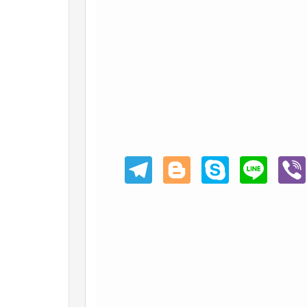
Teleg
Blogg
Skype
Line
Viber
ram
er