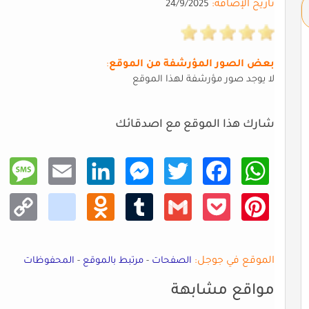
تاريخ الإضافة:
24/9/2025
بعض الصور المؤرشفة من الموقع
:
لا يوجد صور مؤرشفة لهذا الموقع
شارك هذا الموقع مع اصدقائك
Mess
Email
Linke
Mess
Twitt
Faceb
What
age
dIn
enger
er
ook
sApp
Copy
kik
Odno
Tumb
Gmail
Pocke
Pinte
Link
klass
lr
t
rest
niki
الموقع في جوجل:
الصفحات
-
مرتبط بالموقع
-
المحفوظات
مواقع مشابهة