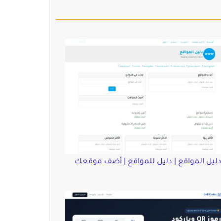
ليل المواقع | دليل للمواقع | أضف موقعك