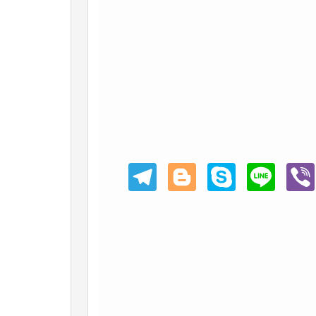
Teleg
Blogg
Skype
Line
Viber
ram
er