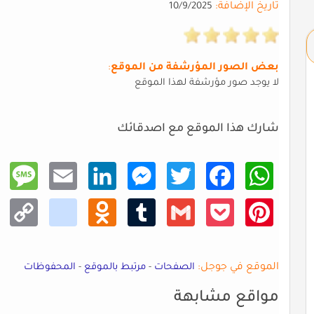
تاريخ الإضافة:
10/9/2025
بعض الصور المؤرشفة من الموقع
:
لا يوجد صور مؤرشفة لهذا الموقع
شارك هذا الموقع مع اصدقائك
Mess
Email
Linke
Mess
Twitt
Faceb
What
age
dIn
enger
er
ook
sApp
Copy
kik
Odno
Tumb
Gmail
Pocke
Pinte
Link
klass
lr
t
rest
niki
الموقع في جوجل:
الصفحات
-
مرتبط بالموقع
-
المحفوظات
مواقع مشابهة