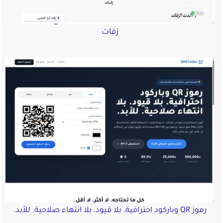
زفات
رموز QR وباركود احترافية. بلا قيود. بلا انتهاء صلاحية. للأبد.