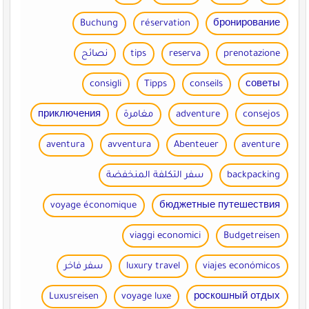
Buchung
réservation
бронирование
prenotazione
reserva
tips
نصائح
consigli
Tipps
conseils
советы
consejos
adventure
مغامرة
приключения
aventura
avventura
Abenteuer
aventure
backpacking
سفر التكلفة المنخفضة
voyage économique
бюджетные путешествия
viaggi economici
Budgetreisen
viajes económicos
luxury travel
سفر فاخر
Luxusreisen
voyage luxe
роскошный отдых