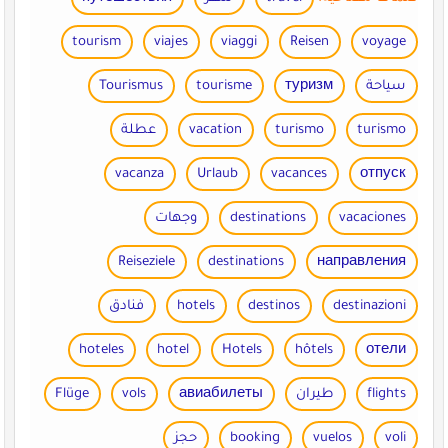
tourism
viajes
viaggi
Reisen
voyage
سياحة
туризм
tourisme
Tourismus
turismo
turismo
vacation
عطلة
vacanza
Urlaub
vacances
отпуск
vacaciones
destinations
وجهات
Reiseziele
destinations
направления
destinazioni
destinos
hotels
فنادق
hoteles
hotel
Hotels
hôtels
отели
flights
طيران
авиабилеты
vols
Flüge
voli
vuelos
booking
حجز