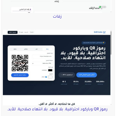
زفات
رموز QR وباركود احترافية. بلا قيود. بلا انتهاء صلاحية. للأبد.