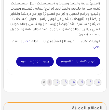
(افلام) عربية واجنبية وهندية و (مسلسلات) مثل مسلسلات
تركيه سورية خليجيه وايضاً تجد (برامج)حماية وتصميم وصوت
وفيديو وبرامج تحميل و (برامج كمبيوتر) وبرامج دردشة والكثير
وايضاً تجد (توبيكات) نتميز في توفير برامج الجوال (مسجات)
حديثة ومستمرة دائماً وايضاً و(وسائط) ولا ننسى (عالم حواء)
المليء بالازياء والموضة والديكور والصحة والرشاقة والتجميل
وستجد (صور)
الزيارات: 9077 | التقييم: 0 | المقيّمين: 0 | الدولة:
مصر
| اللغة:
عربي
عرض كافة بيانات الموقع
زيارة الموقع مباشرة
«
1
2
3
4
5
6
»
المواقع المميزة