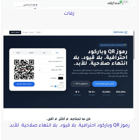
زفات
رموز QR وباركود احترافية. بلا قيود. بلا انتهاء صلاحية. للأبد.