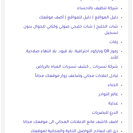
شركة تنظيف بالاحساء
دليل المواقع | دليل للمواقع | أضف موقعك
شات الخليج | شات خليجي صوتي وكتابي للجوال بدون
تسجيل
زفات
رموز QR وباركود احترافية. بلا قيود. بلا انتهاء صلاحية.
للأبد.
شركة تسربات _ كشف تسربات المباه بالرياض
تبادل اعلانات مجاني وضاعف زوار موقعك مجاناً
الجناء
عالم النوادر
عدلية
الدرع للبصريات
اضف كاشف مانع الاعلانات المجاني الى موقعك مجانا
دي إف لنماذج التواصل الذكية والمجانية لموقعك