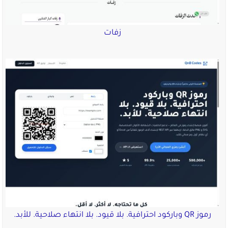
زفات
رموز QR وباركود احترافية. بلا قيود. بلا انتهاء صلاحية. للأبد.