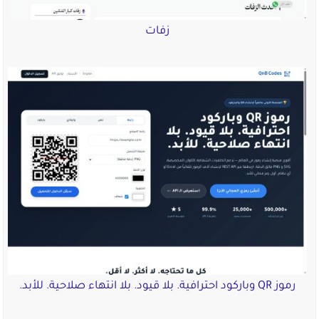
زفات
رموز QR وباركود احترافية. بلا قيود. بلا انتهاء صلاحية. للأبد.